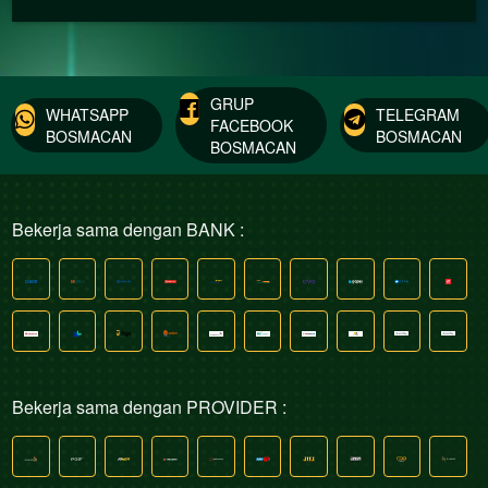
GRUP
WHATSAPP
TELEGRAM
FACEBOOK
BOSMACAN
BOSMACAN
BOSMACAN
Bekerja sama dengan BANK :
Bekerja sama dengan PROVIDER :