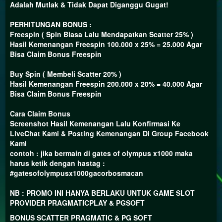
Adalah Mutlak & Tidak Dapat Diganggu Gugat!
PERHITUNGAN BONUS :
Freespin ( Spin Biasa Lalu Mendapatkan Scatter 25% )
Hasil Kemenangan Freespin 100.000 x 25% = 25.000 Agar
Bisa Claim Bonus Freespin
Buy Spin ( Membeli Scatter 20% )
Hasil Kemenangan Freespin 200.000 x 20% = 40.000 Agar
Bisa Claim Bonus Freespin
Cara Claim Bonus
Screenshot Hasil Kemenangan Lalu Konfirmasi Ke
LiveChat Kami & Posting Kemenangan Di Group Facebook
Kami
contoh : jika bermain di gates of olympus x1000 maka
harus ketik dengan hastag :
#gatesofolympusx1000gacorbosmacan
NB : PROMO INI HANYA BERLAKU UNTUK GAME SLOT
PROVIDER PRAGMATICPLAY & PGSOFT
BONUS SCATTER PRAGMATIC & PG SOFT