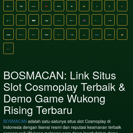
BOSMACAN: Link Situs
Slot Cosmoplay Terbaik &
Demo Game Wukong
Rising Terbaru
BOSMACAN
adalah satu-satunya situs slot Cosmoplay di
Indonesia dengan lisensi resmi dan reputasi keamanan terbaik
sensasi epik Wukong melawan para dewa langit dalam demo