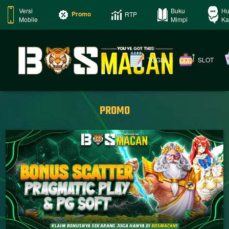
Versi
Buku
Hu
Promo
RTP
Mobile
Mimpi
Ka
TOGEL
SLOT
PROMO