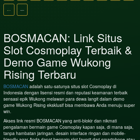
BOSMACAN: Link Situs
Slot Cosmoplay Terbaik &
Demo Game Wukong
Rising Terbaru
BOSMACAN
adalah satu-satunya situs slot Cosmoplay di
Indonesia dengan lisensi resmi dan reputasi keamanan terbaik
sensasi epik Wukong melawan para dewa langit dalam demo
game Wukong Rising eksklusif bisa membawa Anda menuju super
win.
Akses link resmi BOSMACAN yang anti-blokir dan nikmati
pengalaman bermain game Cosmoplay kapan saja, di mana saja,
tanpa hambatan jaringan. desain interface ringan dan mobile-
friendly agar Anda dapat bermain slot favorit dari smartphone atau