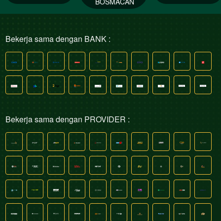
BOSMACAN
Bekerja sama dengan BANK :
Bekerja sama dengan PROVIDER :