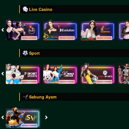
Live Casino
Sport
Sabung Ayam