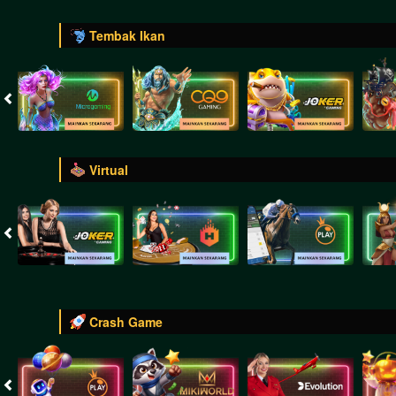
Tembak Ikan
Virtual
Crash Game