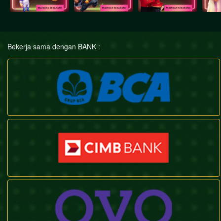
Bekerja sama dengan BANK :