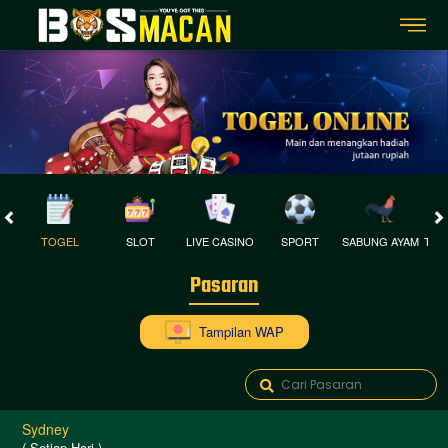
TOGEL
SLOT
LIVE CASINO
SPORT
SABUNG AYAM
TEM
Pasaran
Tampilan WAP
Sydney
( Setiap Hari )