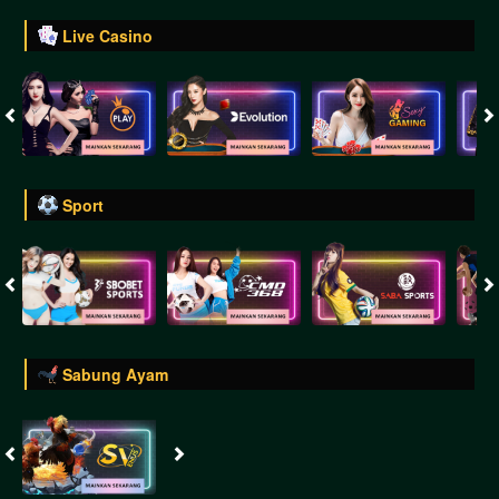
Live Casino
Sport
Sabung Ayam