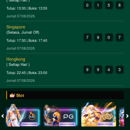
0
1
5
8
Tutup: 13:30 | Buka: 13:55
Jumat 07/08/2026
Singapore
(Selasa, Jumat Off)
7
9
0
7
Tutup: 17:30 | Buka: 17:40
Jumat 07/08/2026
Hongkong
( Setiap Hari )
9
9
4
3
Tutup: 22:45 | Buka: 23:00
Jumat 07/08/2026
Slot