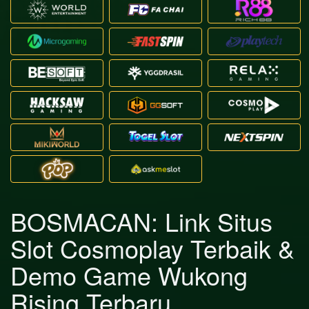
BOSMACAN: Link Situs
Slot Cosmoplay Terbaik &
Demo Game Wukong
Rising Terbaru