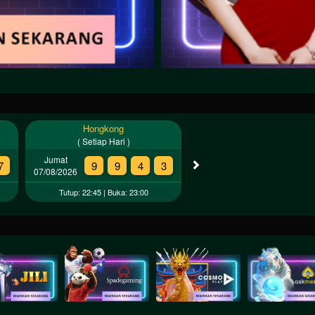
Hongkong
( Setiap Hari )
Jumat
7
9
9
4
3
07/08/2026
Tutup: 22:45 | Buka: 23:00