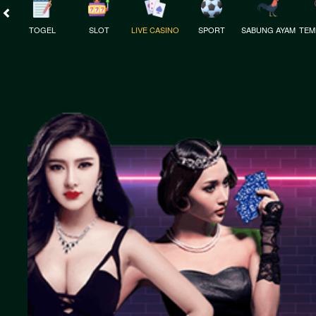
TOGEL
SLOT
LIVE CASINO
SPORT
SABUNG AYAM
TEM