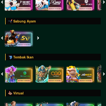
Sabung Ayam
Tembak Ikan
Virtual