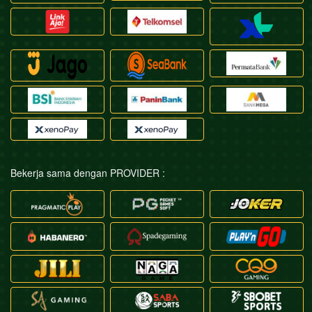
Bekerja sama dengan PROVIDER :