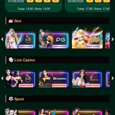
07/08/2026
05/08/2026
Tutup: 13:30 | Buka: 13:55
Tutup: 17:30 | Buka: 17:40
Slot
Live Casino
Sport