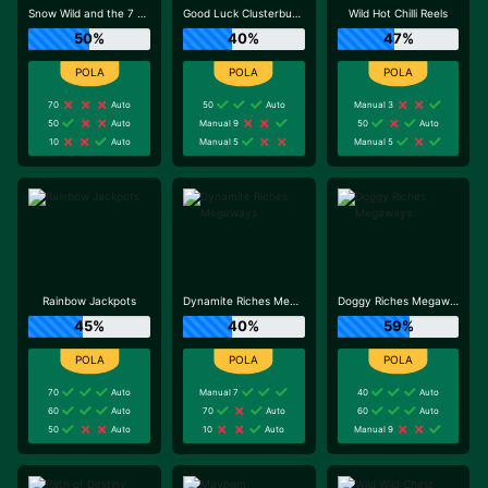
Snow Wild and the 7 Features
Good Luck Clusterbuster
Wild Hot Chilli Reels
50%
40%
47%
70
Auto
50
Auto
Manual 3
50
Auto
Manual 9
50
Auto
10
Auto
Manual 5
Manual 5
Rainbow Jackpots
Dynamite Riches Megaways
Doggy Riches Megaways
45%
40%
59%
70
Auto
Manual 7
40
Auto
60
Auto
70
Auto
60
Auto
50
Auto
10
Auto
Manual 9