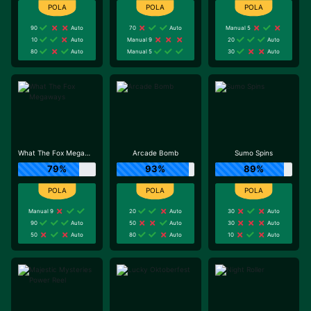
90
Auto
70
Auto
Manual 5
10
Auto
Manual 9
20
Auto
80
Auto
Manual 5
30
Auto
What The Fox Megaways
Arcade Bomb
Sumo Spins
79%
93%
89%
Manual 9
20
Auto
30
Auto
90
Auto
50
Auto
30
Auto
50
Auto
80
Auto
10
Auto