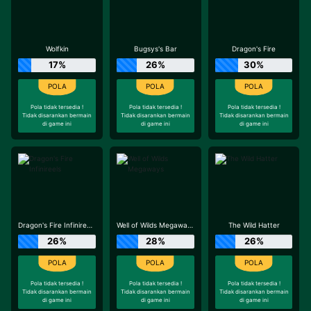
Wolfkin
Bugsys's Bar
Dragon's Fire
17%
26%
30%
Pola tidak tersedia !
Pola tidak tersedia !
Pola tidak tersedia !
Tidak disarankan bermain
Tidak disarankan bermain
Tidak disarankan bermain
di game ini
di game ini
di game ini
Dragon's Fire Infinireels
Well of Wilds Megaways
The Wild Hatter
26%
28%
26%
Pola tidak tersedia !
Pola tidak tersedia !
Pola tidak tersedia !
Tidak disarankan bermain
Tidak disarankan bermain
Tidak disarankan bermain
di game ini
di game ini
di game ini