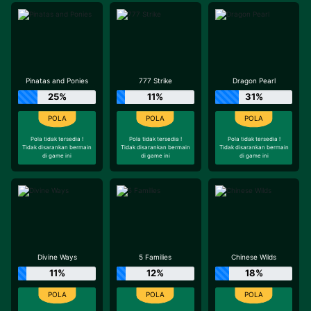
Pinatas and Ponies
777 Strike
Dragon Pearl
25%
11%
31%
Pola tidak tersedia !
Pola tidak tersedia !
Pola tidak tersedia !
Tidak disarankan bermain
Tidak disarankan bermain
Tidak disarankan bermain
di game ini
di game ini
di game ini
Divine Ways
5 Families
Chinese Wilds
11%
12%
18%