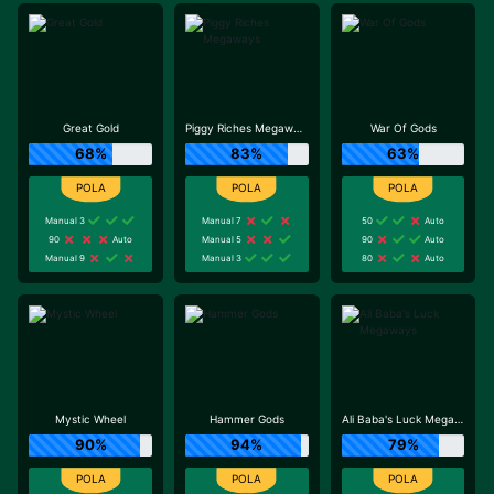
Great Gold
Piggy Riches Megaways
War Of Gods
68%
83%
63%
Manual 3
Manual 7
50
Auto
90
Auto
Manual 5
90
Auto
Manual 9
Manual 3
80
Auto
Mystic Wheel
Hammer Gods
Ali Baba's Luck Megaways
90%
94%
79%