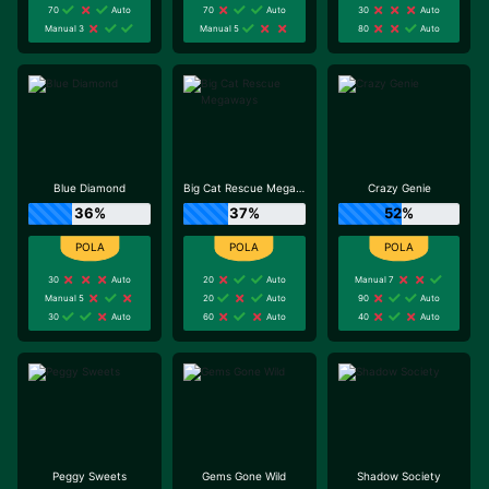
70
Auto
70
Auto
30
Auto
Manual 3
Manual 5
80
Auto
Blue Diamond
Big Cat Rescue Megaways
Crazy Genie
36%
37%
52%
30
Auto
20
Auto
Manual 7
Manual 5
20
Auto
90
Auto
30
Auto
60
Auto
40
Auto
Peggy Sweets
Gems Gone Wild
Shadow Society