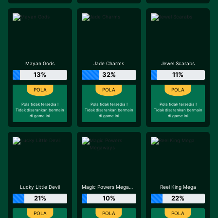
Mayan Gods
Jade Charms
Jewel Scarabs
13%
32%
11%
Pola tidak tersedia !
Pola tidak tersedia !
Pola tidak tersedia !
Tidak disarankan bermain
Tidak disarankan bermain
Tidak disarankan bermain
di game ini
di game ini
di game ini
Lucky Little Devil
Magic Powers Megaways
Reel King Mega
21%
10%
22%