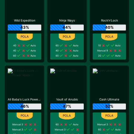
Wild Expedition
Ninja Ways
Rock'n'Lock
43%
44%
40%
40
Auto
60
Auto
10
Auto
40
Auto
40
Auto
Manual 9
60
Auto
60
Auto
20
Auto
Ali Baba's Luck Power Reels
Vault of Anubis
Cash Ultimate
46%
47%
52%
Manual 3
60
Auto
Manual 3
Manual 3
Manual 3
60
Auto