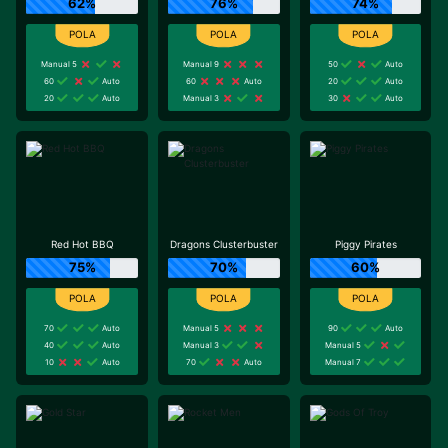
62%
76%
74%
Manual 5
Manual 9
50
Auto
60
Auto
60
Auto
20
Auto
20
Auto
Manual 3
30
Auto
Red Hot BBQ
Dragons Clusterbuster
Piggy Pirates
75%
70%
60%
70
Auto
Manual 5
90
Auto
40
Auto
Manual 3
Manual 5
10
Auto
70
Auto
Manual 7