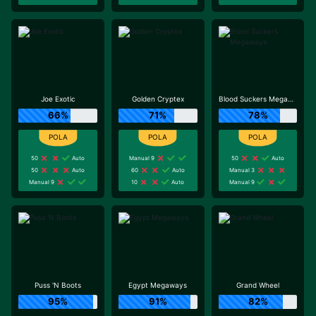
Joe Exotic
Golden Cryptex
Blood Suckers Megaways
66%
71%
78%
50
Auto
Manual 9
50
Auto
50
Auto
60
Auto
Manual 3
Manual 9
10
Auto
Manual 9
Puss 'N Boots
Egypt Megaways
Grand Wheel
95%
91%
82%