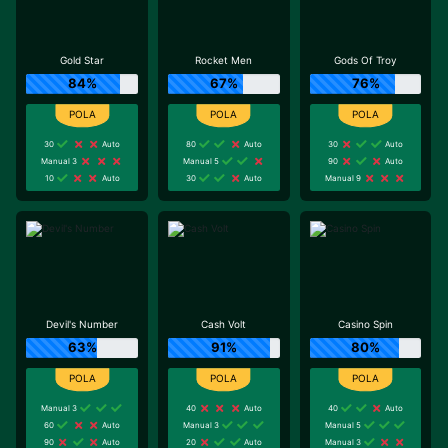
Gold Star
Rocket Men
Gods Of Troy
84%
67%
76%
30
Auto
80
Auto
30
Auto
Manual 3
Manual 5
90
Auto
10
Auto
30
Auto
Manual 9
Devil's Number
Cash Volt
Casino Spin
63%
91%
80%
Manual 3
40
Auto
40
Auto
60
Auto
Manual 3
Manual 5
90
Auto
20
Auto
Manual 3