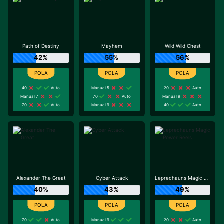
Path of Destiny
Mayhem
Wild Wild Chest
42%
55%
56%
40
Auto
Manual 5
20
Auto
Manual 7
70
Auto
Manual 9
70
Auto
Manual 9
40
Auto
Alexander The Great
Cyber Attack
Leprechauns Magic Power Reels
40%
43%
49%
70
Auto
Manual 9
20
Auto