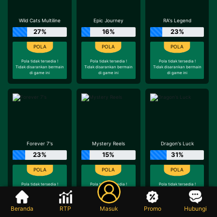
Wild Cats Multiline
Epic Journey
RA's Legend
27%
16%
23%
Pola tidak tersedia !
Pola tidak tersedia !
Pola tidak tersedia !
Tidak disarankan bermain
Tidak disarankan bermain
Tidak disarankan bermain
di game ini
di game ini
di game ini
Forever 7's
Mystery Reels
Dragon's Luck
23%
15%
31%
Pola tidak tersedia !
Pola tidak tersedia !
Pola tidak tersedia !
Tidak disarankan bermain
Tidak disarankan bermain
Tidak disarankan bermain
di game ini
di game ini
di game ini
Beranda
RTP
Masuk
Promo
Hubungi