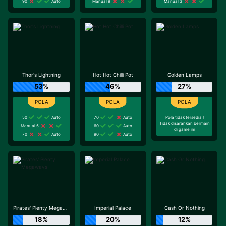
90
Auto
Manual 9
Manual 3
Thor's Lightning
Hot Hot Chilli Pot
Golden Lamps
53%
46%
27%
50
Auto
70
Auto
Pola tidak tersedia !
Tidak disarankan bermain
Manual 5
60
Auto
di game ini
70
Auto
90
Auto
Pirates' Plenty Megaways
Imperial Palace
Cash Or Nothing
18%
20%
12%