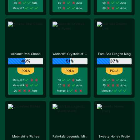
60
Auto
80
Auto
90
Auto
Manual 7
20
Auto
80
Auto
Arcane: Reel Chaos
Warlords: Crystals of Power
East Sea Dragon King
49%
51%
37%
Manual 7
10
Auto
50
Auto
Manual 9
20
Auto
50
Auto
20
Auto
Manual 9
Manual 7
Moonshine Riches
Fairytale Legends: Mirror Mirror
Sweety Honey Fruity