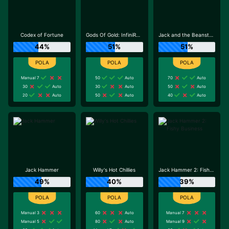
Codex of Fortune
Gods Of Gold: InfiniReels
Jack and the Beanstalk
44%
51%
51%
Manual 7
50
Auto
70
Auto
30
Auto
30
Auto
50
Auto
20
Auto
50
Auto
40
Auto
Jack Hammer
Willy's Hot Chillies
Jack Hammer 2: Fishy Business
49%
40%
39%
Manual 3
60
Auto
Manual 7
Manual 5
80
Auto
Manual 9