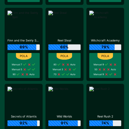
Finn and the Swirly Spin
Reel Steal
Witchcraft Academy
89%
60%
79%
Manual 7
80
Auto
Manual 9
Manual 5
Manual 3
50
Auto
90
Auto
70
Auto
Manual 9
Secrets of Atlantis
Wild Worlds
Reel Rush 2
92%
91%
74%