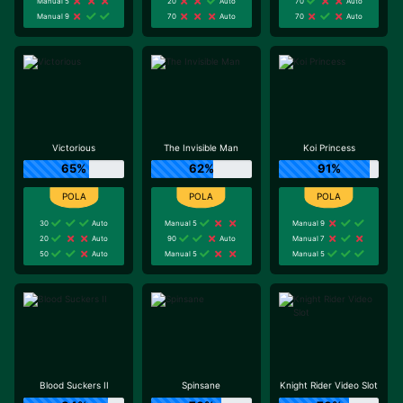
Manual 5
20
Auto
70
Auto
Manual 9
70
Auto
70
Auto
Victorious
The Invisible Man
Koi Princess
65%
62%
91%
30
Auto
Manual 5
Manual 9
20
Auto
90
Auto
Manual 7
50
Auto
Manual 5
Manual 5
Blood Suckers II
Spinsane
Knight Rider Video Slot