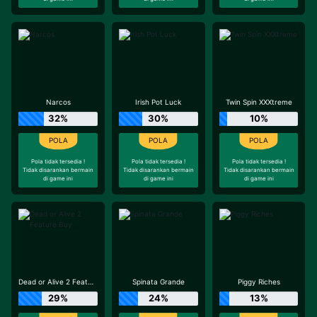
Narcos
Irish Pot Luck
Twin Spin XXXtreme
32%
30%
10%
Pola tidak tersedia !
Pola tidak tersedia !
Pola tidak tersedia !
Tidak disarankan bermain
Tidak disarankan bermain
Tidak disarankan bermain
di game ini
di game ini
di game ini
Dead or Alive 2 Feature Buy
Spinata Grande
Piggy Riches
29%
24%
13%