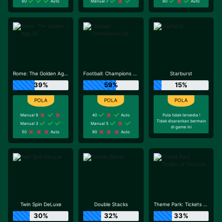
60
Auto
Manual 7
80
Auto
Rome: The Golden Age_R2
Football: Champions Cup
Starburst
39%
59%
15%
Manual 9
40
Auto
Pola tidak tersedia !
Tidak disarankan bermain
Manual 3
Manual 5
di game ini
50
Auto
90
Auto
Twin Spin DeLuxe
Double Stacks
Theme Park: Tickets of Fortune
30%
32%
33%