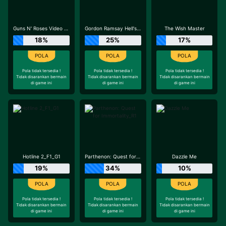
Guns N' Roses Video Slots
Gordon Ramsay Hell's Kitchen_R3
The Wish Master
18%
25%
17%
Pola tidak tersedia !
Pola tidak tersedia !
Pola tidak tersedia !
Tidak disarankan bermain
Tidak disarankan bermain
Tidak disarankan bermain
di game ini
di game ini
di game ini
Hotline 2_F1_G1
Parthenon: Quest for Immortality_R1
Dazzle Me
19%
34%
10%
Pola tidak tersedia !
Pola tidak tersedia !
Pola tidak tersedia !
Tidak disarankan bermain
Tidak disarankan bermain
Tidak disarankan bermain
di game ini
di game ini
di game ini