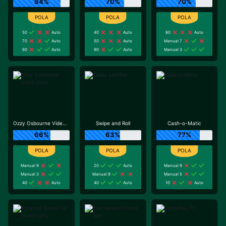
84%
70%
70%
50
Auto
40
Auto
80
Auto
70
Auto
50
Auto
Manual 7
60
Auto
90
Auto
Manual 3
Ozzy Osbourne Video Slots
Swipe and Roll
Cash-o-Matic
66%
63%
77%
Manual 9
20
Auto
Manual 9
Manual 3
Manual 9
Manual 5
40
Auto
40
Auto
10
Auto