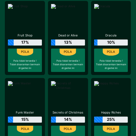
Fruit Shop
Dead or Alive
Dracula
17%
13%
10%
Pola tidak tersedia !
Pola tidak tersedia !
Pola tidak tersedia !
Tidak disarankan bermain
Tidak disarankan bermain
Tidak disarankan bermain
di game ini
di game ini
di game ini
Funk Master
Secrets of Christmas
Happy Riches
15%
14%
25%