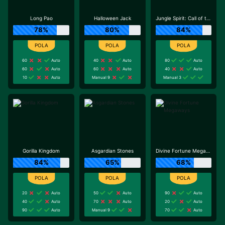
Long Pao
Halloween Jack
Jungle Spirit: Call of the Wild
78%
80%
84%
60
Auto
40
Auto
80
Auto
60
Auto
60
Auto
40
Auto
10
Auto
Manual 9
Manual 3
Gorilla Kingdom
Asgardian Stones
Divine Fortune Megaways
84%
65%
68%
20
Auto
50
Auto
90
Auto
40
Auto
70
Auto
20
Auto
90
Auto
Manual 9
70
Auto