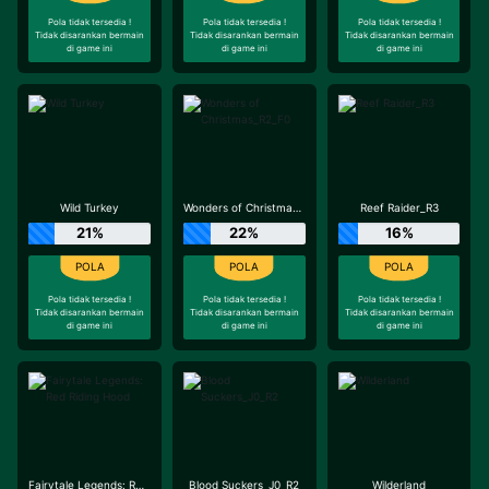
Pola tidak tersedia !
Pola tidak tersedia !
Pola tidak tersedia !
Tidak disarankan bermain
Tidak disarankan bermain
Tidak disarankan bermain
di game ini
di game ini
di game ini
Wild Turkey
Wonders of Christmas_R2_F0
Reef Raider_R3
21%
22%
16%
Pola tidak tersedia !
Pola tidak tersedia !
Pola tidak tersedia !
Tidak disarankan bermain
Tidak disarankan bermain
Tidak disarankan bermain
di game ini
di game ini
di game ini
Fairytale Legends: Red Riding Hood
Blood Suckers_J0_R2
Wilderland