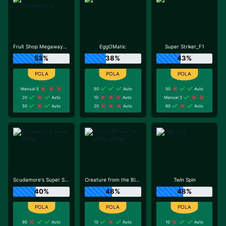
Fruit Shop Megaways_R1
EggOMatic
Super Striker_F1
53%
38%
43%
Manual 5
50
Auto
50
Auto
20
Auto
10
Auto
Manual 3
50
Auto
20
Auto
60
Auto
Scudamore's Super Stakes
Creature from the Black Lagoon
Twin Spin
40%
48%
48%
90
Auto
10
Auto
10
Auto