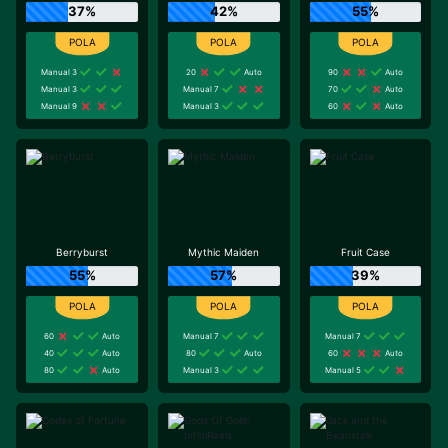
37%
42%
55%
Manual 3
20
Auto
90
Auto
Manual 3
Manual 7
70
Auto
Manual 9
Manual 3
60
Auto
Berryburst
Mythic Maiden
Fruit Case
55%
57%
39%
60
Auto
Manual 7
Manual 7
40
Auto
80
Auto
60
Auto
80
Auto
Manual 3
Manual 5