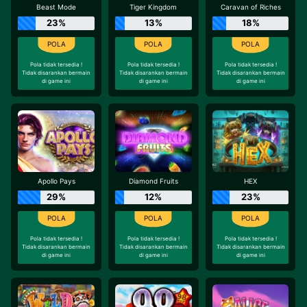
Beast Mode
Tiger Kingdom
Caravan of Riches
23%
13%
18%
Pola tidak tersedia !
Pola tidak tersedia !
Pola tidak tersedia !
Tidak disarankan bermain
Tidak disarankan bermain
Tidak disarankan bermain
di game ini
di game ini
di game ini
Apollo Pays
Diamond Fruits
HEX
29%
12%
23%
Pola tidak tersedia !
Pola tidak tersedia !
Pola tidak tersedia !
Tidak disarankan bermain
Tidak disarankan bermain
Tidak disarankan bermain
di game ini
di game ini
di game ini