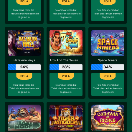
Pola tidak tersedia !
Pola tidak tersedia !
Pola tidak tersedia !
Tidak disarankan bermain
Tidak disarankan bermain
Tidak disarankan bermain
di game ini
di game ini
di game ini
Hazakura Ways
Arto And The Seven Deadly Spins Megaways
Space Miners
24%
28%
34%
Pola tidak tersedia !
Pola tidak tersedia !
Pola tidak tersedia !
Tidak disarankan bermain
Tidak disarankan bermain
Tidak disarankan bermain
di game ini
di game ini
di game ini