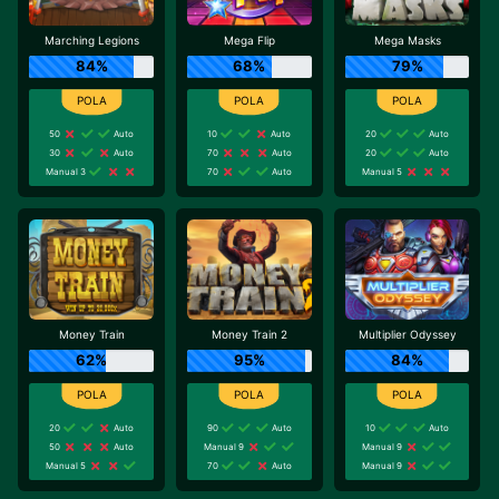
Marching Legions
Mega Flip
Mega Masks
84%
68%
79%
50
Auto
10
Auto
20
Auto
30
Auto
70
Auto
20
Auto
Manual 3
70
Auto
Manual 5
Money Train
Money Train 2
Multiplier Odyssey
62%
95%
84%
20
Auto
90
Auto
10
Auto
50
Auto
Manual 9
Manual 9
Manual 5
70
Auto
Manual 9