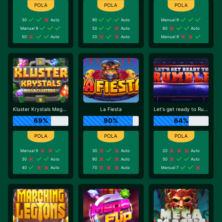
30
Auto
90
Auto
Manual 9
Manual 9
50
Auto
80
Auto
50
Auto
20
Auto
Manual 9
Kluster Krystals Megaclusters
La Fiesta
Let's get ready to Rumble
69%
90%
64%
Manual 9
30
Auto
20
Auto
30
Auto
90
Auto
50
Auto
40
Auto
70
Auto
Manual 7