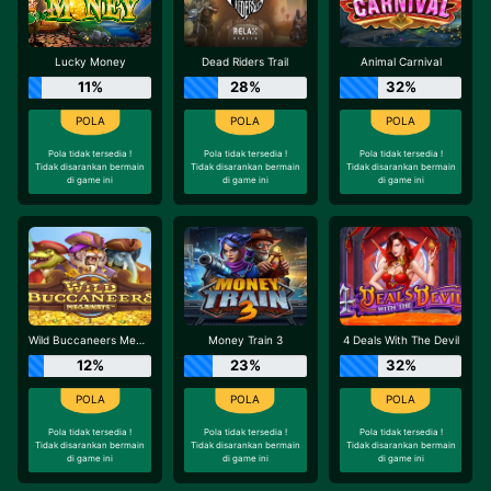
Lucky Money
Dead Riders Trail
Animal Carnival
11%
28%
32%
Pola tidak tersedia !
Pola tidak tersedia !
Pola tidak tersedia !
Tidak disarankan bermain
Tidak disarankan bermain
Tidak disarankan bermain
di game ini
di game ini
di game ini
Wild Buccaneers Megaways
Money Train 3
4 Deals With The Devil
12%
23%
32%
Pola tidak tersedia !
Pola tidak tersedia !
Pola tidak tersedia !
Tidak disarankan bermain
Tidak disarankan bermain
Tidak disarankan bermain
di game ini
di game ini
di game ini