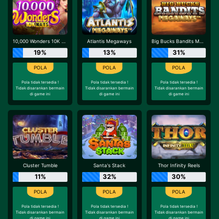
10,000 Wonders 10K Ways
Atlantis Megaways
Big Bucks Bandits Megaways
19%
13%
31%
Pola tidak tersedia !
Pola tidak tersedia !
Pola tidak tersedia !
Tidak disarankan bermain
Tidak disarankan bermain
Tidak disarankan bermain
di game ini
di game ini
di game ini
Cluster Tumble
Santa's Stack
Thor Infinity Reels
11%
32%
30%
Pola tidak tersedia !
Pola tidak tersedia !
Pola tidak tersedia !
Tidak disarankan bermain
Tidak disarankan bermain
Tidak disarankan bermain
di game ini
di game ini
di game ini