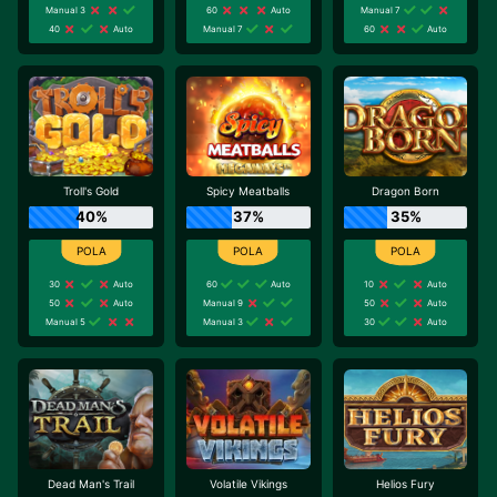
Manual 3
60
Auto
Manual 7
40
Auto
Manual 7
60
Auto
Troll's Gold
Spicy Meatballs
Dragon Born
40%
37%
35%
30
Auto
60
Auto
10
Auto
50
Auto
Manual 9
50
Auto
Manual 5
Manual 3
30
Auto
Dead Man's Trail
Volatile Vikings
Helios Fury