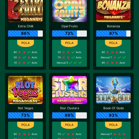
Extra Chilli
Opal Fruits
Bonanza
86%
72%
87%
80
Auto
50
Auto
80
Auto
50
Auto
70
Auto
Manual 7
10
Auto
Manual 5
80
Auto
Slot Vegas
Star Clusters
Book Of Gods
73%
68%
93%
80
Auto
70
Auto
Manual 7