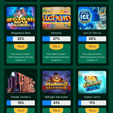
Megaways Mob
Alchemy
Out Of The Ice
22%
27%
30%
Pola tidak tersedia !
Pola tidak tersedia !
Pola tidak tersedia !
Tidak disarankan bermain
Tidak disarankan bermain
Tidak disarankan bermain
di game ini
di game ini
di game ini
Temple Tumble 2
Midnight Marauder
Golden Catch
15%
31%
11%