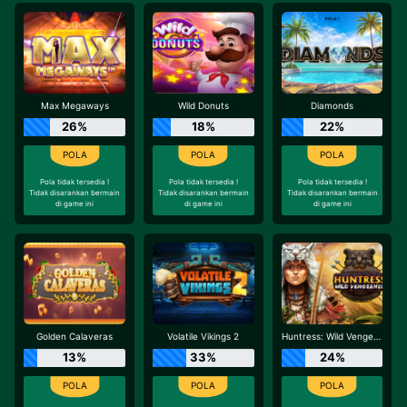
Max Megaways
Wild Donuts
Diamonds
26%
18%
22%
Pola tidak tersedia !
Pola tidak tersedia !
Pola tidak tersedia !
Tidak disarankan bermain
Tidak disarankan bermain
Tidak disarankan bermain
di game ini
di game ini
di game ini
Golden Calaveras
Volatile Vikings 2
Huntress: Wild Vengeance
13%
33%
24%