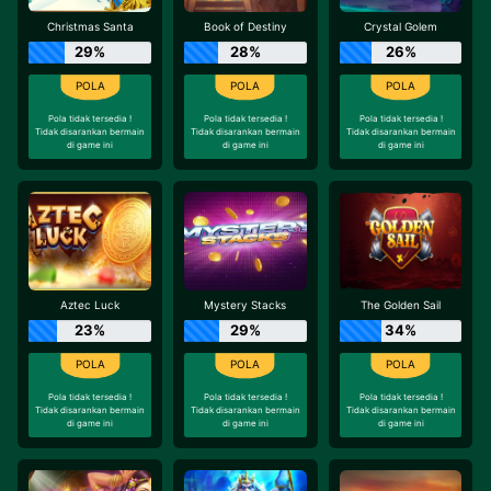
Christmas Santa
Book of Destiny
Crystal Golem
29%
28%
26%
Pola tidak tersedia !
Pola tidak tersedia !
Pola tidak tersedia !
Tidak disarankan bermain
Tidak disarankan bermain
Tidak disarankan bermain
di game ini
di game ini
di game ini
Aztec Luck
Mystery Stacks
The Golden Sail
23%
29%
34%
Pola tidak tersedia !
Pola tidak tersedia !
Pola tidak tersedia !
Tidak disarankan bermain
Tidak disarankan bermain
Tidak disarankan bermain
di game ini
di game ini
di game ini