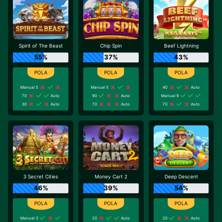
Spirit of The Beast
Chip Spin
Beef Lightning
55%
37%
43%
Manual 5
Manual 5
40
Auto
70
Auto
90
Auto
Manual 9
30
Auto
70
Auto
70
Auto
3 Secret Cities
Money Cart 2
Deep Descent
46%
39%
54%
Manual 3
20
Auto
20
Auto