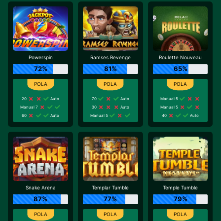
Powerspin
Ramses Revenge
Roulette Nouveau
72%
81%
65%
20
Auto
70
Auto
Manual 5
Manual 7
30
Auto
Manual 5
60
Auto
Manual 5
40
Auto
Snake Arena
Templar Tumble
Temple Tumble
87%
77%
79%