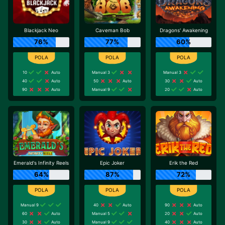
Blackjack Neo
Caveman Bob
Dragons' Awakening
76%
77%
60%
10
Auto
Manual 3
Manual 3
40
Auto
50
Auto
30
Auto
90
Auto
Manual 9
20
Auto
Emerald's Infinity Reels
Epic Joker
Erik the Red
64%
87%
72%
Manual 9
40
Auto
90
Auto
60
Auto
Manual 5
20
Auto
30
Auto
Manual 9
40
Auto