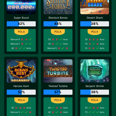
Super Boost
Sherlock Bones
Desert Shark
42%
48%
38%
Manual 9
50
Auto
20
Auto
Manual 7
30
Auto
70
Auto
40
Auto
Manual 5
10
Auto
Heroes Hunt
Twisted Turbine
Serpent Shrine
52%
57%
36%
50
Auto
90
Auto
50
Auto
Manual 5
40
Auto
70
Auto