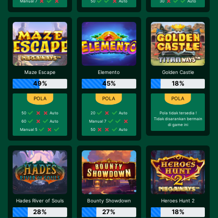
Manual 7
50
Auto
30
Auto
Maze Escape
Elemento
Golden Castle
49%
45%
18%
50
Auto
20
Auto
Pola tidak tersedia !
Tidak disarankan bermain
60
Auto
Manual 7
di game ini
Manual 5
50
Auto
Hades River of Souls
Bounty Showdown
Heroes Hunt 2
28%
27%
18%