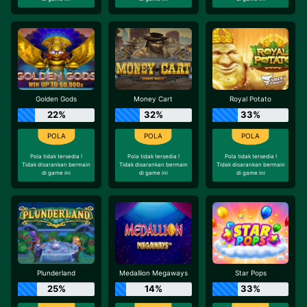
Golden Gods
Money Cart
Royal Potato
22%
32%
33%
Pola tidak tersedia !
Pola tidak tersedia !
Pola tidak tersedia !
Tidak disarankan bermain
Tidak disarankan bermain
Tidak disarankan bermain
di game ini
di game ini
di game ini
Plunderland
Medallion Megaways
Star Pops
25%
14%
33%