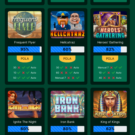
Frequent Flyer
Hellcatraz
Heroes' Gathering
95%
60%
82%
30
Auto
30
Auto
Manual 7
10
Auto
60
Auto
10
Auto
50
Auto
Manual 7
40
Auto
Ignite The Night
Iron Bank
King of Kings
60%
80%
62%