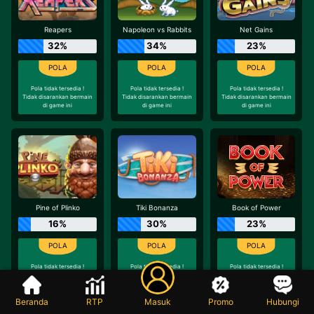
Reapers
Napoleon vs Rabbits
Net Gains
32%
34%
23%
Pola tidak tersedia !
Pola tidak tersedia !
Pola tidak tersedia !
Tidak disarankan bermain
Tidak disarankan bermain
Tidak disarankan bermain
di game ini
di game ini
di game ini
Pine of Plinko
Tiki Bonanza
Book of Power
16%
30%
23%
Pola tidak tersedia !
Pola tidak tersedia !
Pola tidak tersedia !
Tidak disarankan bermain
Tidak disarankan bermain
Tidak disarankan bermain
di game ini
di game ini
di game ini
Beranda
RTP
Masuk
Promo
Hubungi