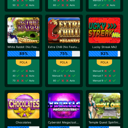
30
Auto
50
Auto
Manual 3
50
Auto
60
Auto
40
Auto
White Rabbit (No Feature Drop)
Extra Chilli (No Feature Drop)
Lucky Streak Mk2
89%
75%
92%
20
Auto
70
Auto
Manual 9
40
Auto
Manual 5
Manual 7
70
Auto
80
Auto
Manual 9
Chocolates
Cyberslot Megaclusters
Temple Quest Spinfinity