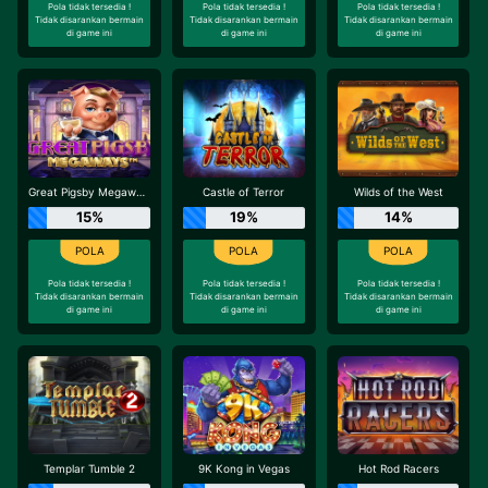
Pola tidak tersedia !
Pola tidak tersedia !
Pola tidak tersedia !
Tidak disarankan bermain
Tidak disarankan bermain
Tidak disarankan bermain
di game ini
di game ini
di game ini
Great Pigsby Megaways
Castle of Terror
Wilds of the West
15%
19%
14%
Pola tidak tersedia !
Pola tidak tersedia !
Pola tidak tersedia !
Tidak disarankan bermain
Tidak disarankan bermain
Tidak disarankan bermain
di game ini
di game ini
di game ini
Templar Tumble 2
9K Kong in Vegas
Hot Rod Racers