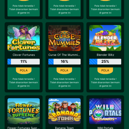
Pola tidak tersedia !
Pola tidak tersedia !
Pola tidak tersedia !
Tidak disarankan bermain
Tidak disarankan bermain
Tidak disarankan bermain
di game ini
di game ini
di game ini
Clover Fortunes
Curse Of The Mummies
Blender Blitz
11%
16%
25%
Pola tidak tersedia !
Pola tidak tersedia !
Pola tidak tersedia !
Tidak disarankan bermain
Tidak disarankan bermain
Tidak disarankan bermain
di game ini
di game ini
di game ini
Flower Fortunes Supreme
Banana Town
Wild Portals