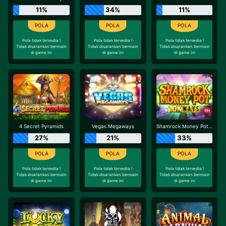
11%
34%
11%
Pola tidak tersedia !
Pola tidak tersedia !
Pola tidak tersedia !
Tidak disarankan bermain
Tidak disarankan bermain
Tidak disarankan bermain
di game ini
di game ini
di game ini
4 Secret Pyramids
Vegas Megaways
Shamrock Money Pot 10K Ways
27%
21%
33%
Pola tidak tersedia !
Pola tidak tersedia !
Pola tidak tersedia !
Tidak disarankan bermain
Tidak disarankan bermain
Tidak disarankan bermain
di game ini
di game ini
di game ini