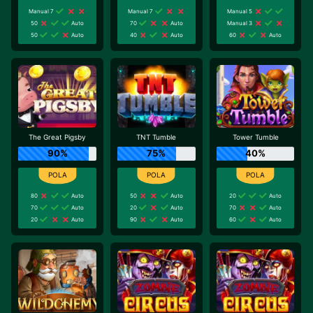
Manual 7
Manual 7
Manual 5
50
Auto
70
Auto
Manual 3
50
Auto
40
Auto
60
Auto
The Great Pigsby
TNT Tumble
Tower Tumble
90%
75%
40%
80
Auto
50
Auto
20
Auto
70
Auto
20
Auto
70
Auto
20
Auto
90
Auto
60
Auto