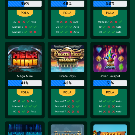
49%
49%
53%
30
Auto
10
Auto
Manual 7
Manual 3
70
Auto
10
Auto
Manual 9
90
Auto
80
Auto
Mega Mine
Pirate Pays
Joker Jackpot
41%
42%
51%
60
Auto
Manual 7
40
Auto
Manual 9
Manual 9
90
Auto
90
Auto
Manual 7
80
Auto