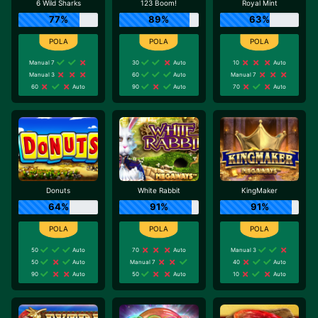
6 Wild Sharks
123 Boom!
Royal Mint
77%
89%
63%
Manual 7
30
Auto
10
Auto
Manual 3
60
Auto
Manual 7
60
Auto
90
Auto
70
Auto
Donuts
White Rabbit
KingMaker
64%
91%
91%
50
Auto
70
Auto
Manual 3
50
Auto
Manual 7
40
Auto
90
Auto
50
Auto
10
Auto