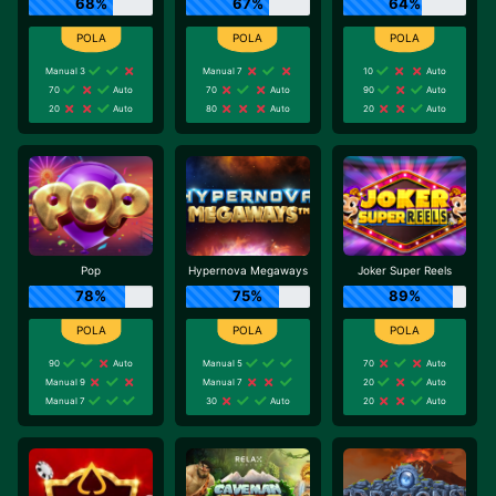
68%
67%
64%
Manual 3
Manual 7
10
Auto
70
Auto
70
Auto
90
Auto
20
Auto
80
Auto
20
Auto
Pop
Hypernova Megaways
Joker Super Reels
78%
75%
89%
90
Auto
Manual 5
70
Auto
Manual 9
Manual 7
20
Auto
Manual 7
30
Auto
20
Auto