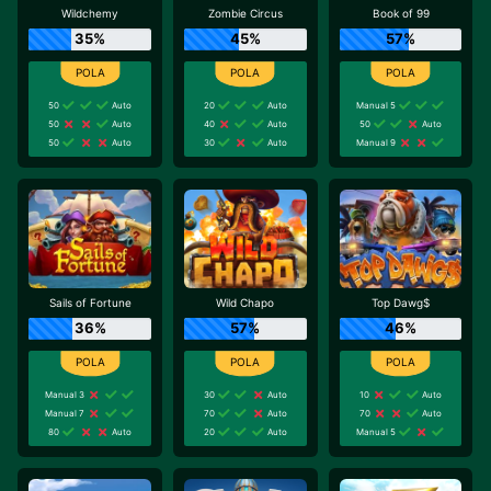
Wildchemy
Zombie Circus
Book of 99
35%
45%
57%
50
Auto
20
Auto
Manual 5
50
Auto
40
Auto
50
Auto
50
Auto
30
Auto
Manual 9
Sails of Fortune
Wild Chapo
Top Dawg$
36%
57%
46%
Manual 3
30
Auto
10
Auto
Manual 7
70
Auto
70
Auto
80
Auto
20
Auto
Manual 5