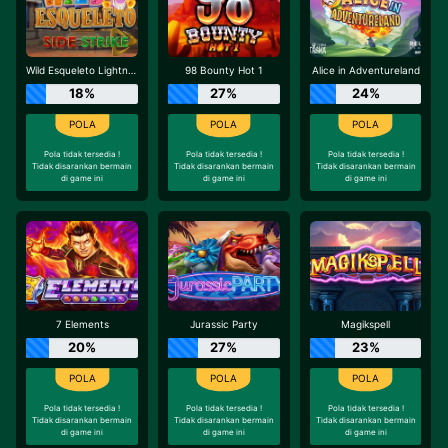
Wild Esqueleto Lightning Chase
98 Bounty Hot 1
Alice in Adventureland
18%
27%
24%
Pola tidak tersedia !
Pola tidak tersedia !
Pola tidak tersedia !
Tidak disarankan bermain
Tidak disarankan bermain
Tidak disarankan bermain
di game ini
di game ini
di game ini
7 Elements
Jurassic Party
Magikspell
20%
27%
23%
Pola tidak tersedia !
Pola tidak tersedia !
Pola tidak tersedia !
Tidak disarankan bermain
Tidak disarankan bermain
Tidak disarankan bermain
di game ini
di game ini
di game ini