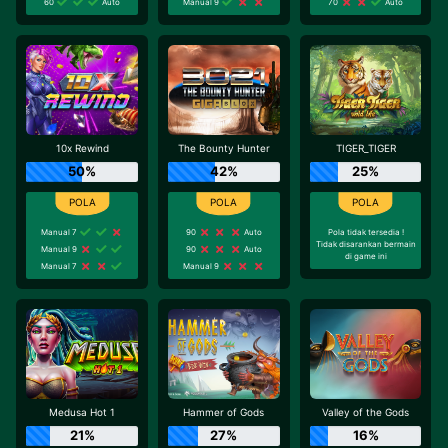
60
Auto
Manual 9
70
Auto
10x Rewind
The Bounty Hunter
TIGER_TIGER
50%
42%
25%
Manual 7
90
Auto
Pola tidak tersedia !
Tidak disarankan bermain
Manual 9
90
Auto
di game ini
Manual 7
Manual 9
Medusa Hot 1
Hammer of Gods
Valley of the Gods
21%
27%
16%