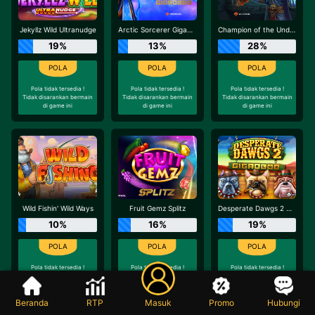
Jekyllz Wild Ultranudge
Arctic Sorcerer Gigablox
Champion of the Underworld Gigablox Wild Fight
19%
13%
28%
Pola tidak tersedia !
Pola tidak tersedia !
Pola tidak tersedia !
Tidak disarankan bermain
Tidak disarankan bermain
Tidak disarankan bermain
di game ini
di game ini
di game ini
Wild Fishin' Wild Ways
Fruit Gemz Splitz
Desperate Dawgs 2 Gigablox
10%
16%
19%
Pola tidak tersedia !
Pola tidak tersedia !
Pola tidak tersedia !
Tidak disarankan bermain
Tidak disarankan bermain
Tidak disarankan bermain
di game ini
di game ini
di game ini
Beranda
RTP
Masuk
Promo
Hubungi