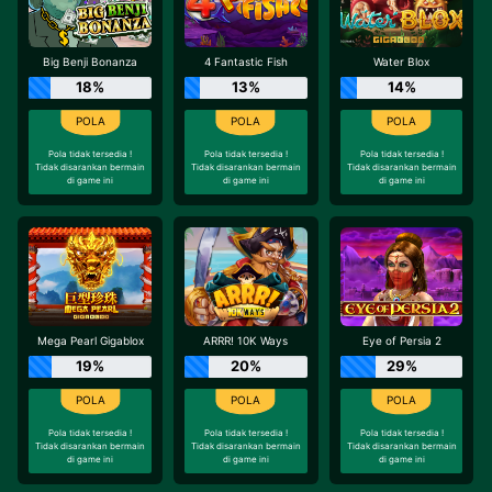
Big Benji Bonanza
4 Fantastic Fish
Water Blox
18%
13%
14%
Pola tidak tersedia !
Pola tidak tersedia !
Pola tidak tersedia !
Tidak disarankan bermain
Tidak disarankan bermain
Tidak disarankan bermain
di game ini
di game ini
di game ini
Mega Pearl Gigablox
ARRR! 10K Ways
Eye of Persia 2
19%
20%
29%
Pola tidak tersedia !
Pola tidak tersedia !
Pola tidak tersedia !
Tidak disarankan bermain
Tidak disarankan bermain
Tidak disarankan bermain
di game ini
di game ini
di game ini