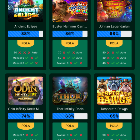
Ancient Eclipse
Buster Hammer Carnival
Johnan Legendarian
88%
86%
68%
80
Auto
70
Auto
80
Auto
Manual 5
50
Auto
30
Auto
Manual 3
Manual 9
40
Auto
Odin Infinity Reels Megaways
Thor Infinity Reels
Desperate Dawgs
74%
63%
65%
Manual 7
Manual 9
90
Auto