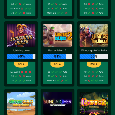
80
Auto
10
Auto
70
Auto
Manual 3
60
Auto
30
Auto
70
Auto
Manual 5
80
Auto
Lightning Joker
Easter Island 2
Vikings go to Valhalla
90%
81%
55%
Manual 3
80
Auto
10
Auto
70
Auto
70
Auto
90
Auto
70
Auto
Manual 9
10
Auto