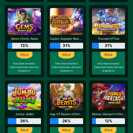
Gems Infinity Reels
Cazino Zeppelin Reloaded
ThunderOfThor
13%
31%
21%
Pola tidak tersedia !
Pola tidak tersedia !
Pola tidak tersedia !
Tidak disarankan bermain
Tidak disarankan bermain
Tidak disarankan bermain
di game ini
di game ini
di game ini
Jumbo Jellies
Age Of Beasts Infinity Reels
Money Mariachi Infinity Reels
26%
26%
12%