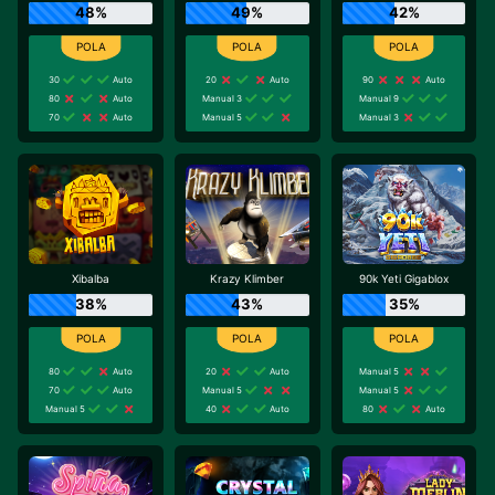
48%
49%
42%
30
Auto
20
Auto
90
Auto
80
Auto
Manual 3
Manual 9
70
Auto
Manual 5
Manual 3
Xibalba
Krazy Klimber
90k Yeti Gigablox
38%
43%
35%
80
Auto
20
Auto
Manual 5
70
Auto
Manual 5
Manual 5
Manual 5
40
Auto
80
Auto