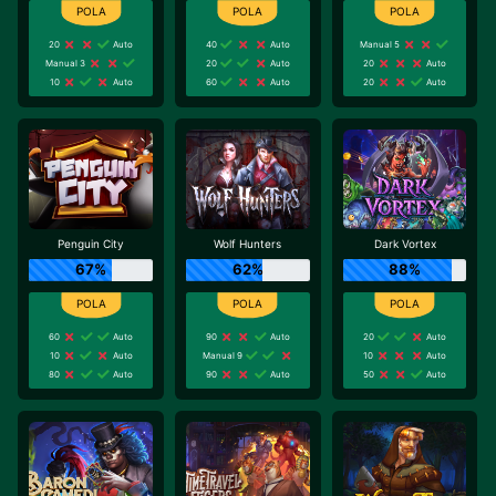
20
Auto
40
Auto
Manual 5
Manual 3
20
Auto
20
Auto
10
Auto
60
Auto
20
Auto
Penguin City
Wolf Hunters
Dark Vortex
67%
62%
88%
60
Auto
90
Auto
20
Auto
10
Auto
Manual 9
10
Auto
80
Auto
90
Auto
50
Auto