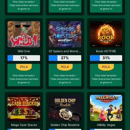
Pola tidak tersedia !
Pola tidak tersedia !
Pola tidak tersedia !
Tidak disarankan bermain
Tidak disarankan bermain
Tidak disarankan bermain
di game ini
di game ini
di game ini
Wild One
Of Sabers and Monsters Wild Fight
Book HOTFIRE
17%
27%
31%
Pola tidak tersedia !
Pola tidak tersedia !
Pola tidak tersedia !
Tidak disarankan bermain
Tidak disarankan bermain
Tidak disarankan bermain
di game ini
di game ini
di game ini
Mega Cash Stacks
Golden Chip Roulette
Hillbilly Vegas