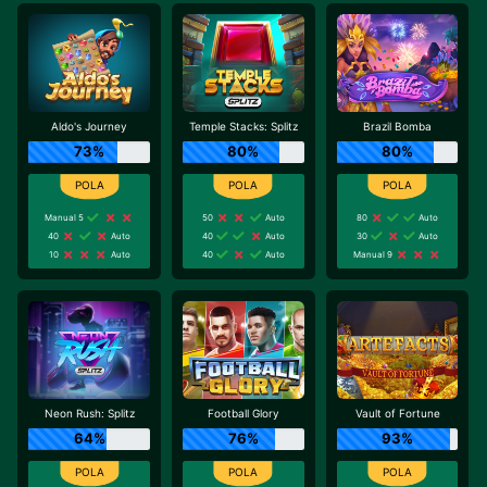
Aldo's Journey
Temple Stacks: Splitz
Brazil Bomba
73%
80%
80%
Manual 5
50
Auto
80
Auto
40
Auto
40
Auto
30
Auto
10
Auto
40
Auto
Manual 9
Neon Rush: Splitz
Football Glory
Vault of Fortune
64%
76%
93%