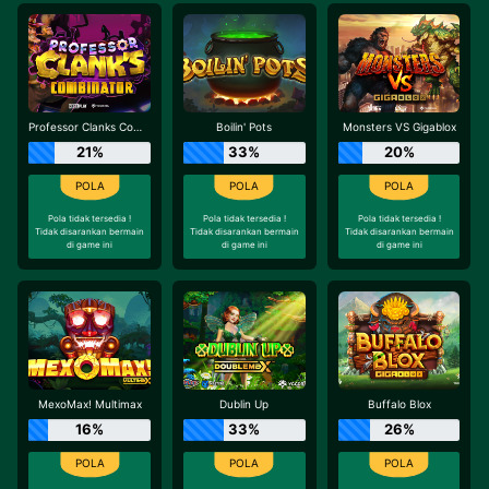
Professor Clanks Combinator
Boilin' Pots
Monsters VS Gigablox
21%
33%
20%
Pola tidak tersedia !
Pola tidak tersedia !
Pola tidak tersedia !
Tidak disarankan bermain
Tidak disarankan bermain
Tidak disarankan bermain
di game ini
di game ini
di game ini
MexoMax! Multimax
Dublin Up
Buffalo Blox
16%
33%
26%