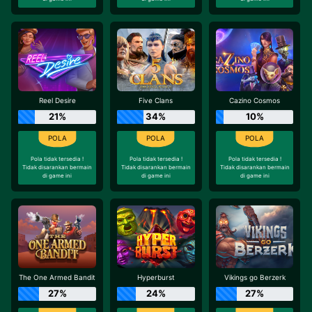
Reel Desire
Five Clans
Cazino Cosmos
21%
34%
10%
Pola tidak tersedia !
Pola tidak tersedia !
Pola tidak tersedia !
Tidak disarankan bermain
Tidak disarankan bermain
Tidak disarankan bermain
di game ini
di game ini
di game ini
The One Armed Bandit
Hyperburst
Vikings go Berzerk
27%
24%
27%