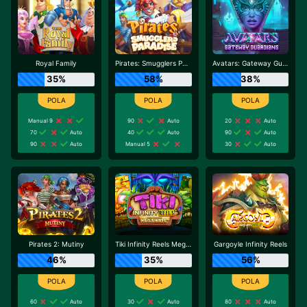
Royal Family
Pirates: Smugglers Paradise
Avatars: Gateway Guardians
35%
58%
38%
Manual 9
90
Auto
20
Auto
70
Auto
40
Auto
90
Auto
90
Auto
Manual 5
30
Auto
Pirates 2: Mutiny
Tiki Infinity Reels Megaways
Gargoyle Infinity Reels
46%
35%
56%
60
Auto
30
Auto
80
Auto