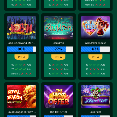
50
Auto
80
Auto
Manual 7
90
Auto
50
Auto
Manual 9
Robin Sherwood Marauders
Cauldron
Wild Joker Stacks
90%
77%
67%
90
Auto
80
Auto
40
Auto
70
Auto
70
Auto
90
Auto
Manual 9
40
Auto
40
Auto
Royal Dragon Infinity Reels
The Hot Offer
Jokerizer