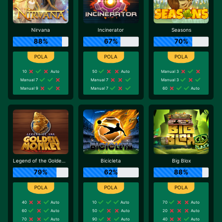
Nirvana
Incinerator
Seasons
88%
67%
70%
10
Auto
50
Auto
Manual 3
Manual 7
Manual 7
Manual 3
Manual 9
Manual 7
60
Auto
Legend of the Golden Monkey
Bicicleta
Big Blox
79%
62%
88%
40
Auto
10
Auto
70
Auto
60
Auto
50
Auto
20
Auto
70
Auto
90
Auto
40
Auto