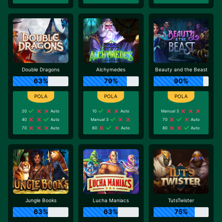
Double Dragons
Alchymedes
Beauty and the Beast
63%
79%
90%
20
Auto
10
Auto
Manual 3
40
Auto
Manual 3
70
Auto
70
Auto
60
Auto
80
Auto
Jungle Books
Lucha Maniacs
TutsTwister
63%
63%
75%