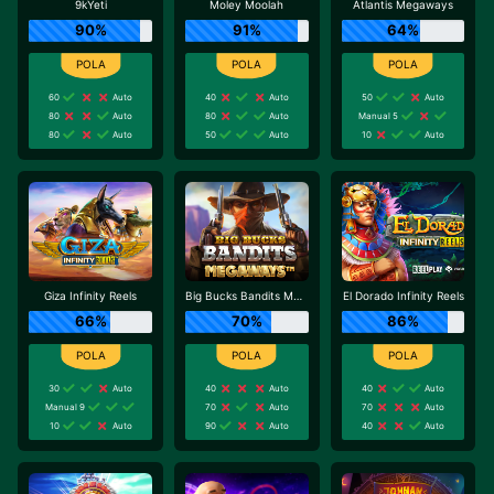
9kYeti
Moley Moolah
Atlantis Megaways
90%
91%
64%
60
Auto
40
Auto
50
Auto
80
Auto
80
Auto
Manual 5
80
Auto
50
Auto
10
Auto
Giza Infinity Reels
Big Bucks Bandits Megaways
El Dorado Infinity Reels
66%
70%
86%
30
Auto
40
Auto
40
Auto
Manual 9
70
Auto
70
Auto
10
Auto
90
Auto
40
Auto