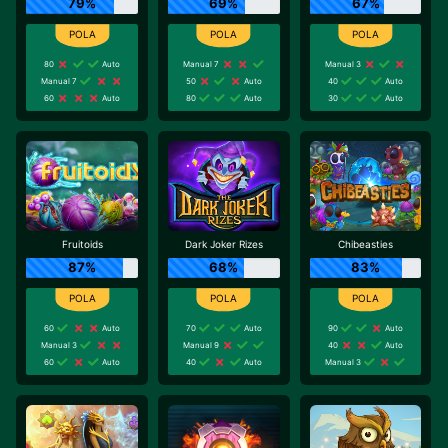
79%
69%
67%
80
Auto
Manual 7
Manual 3
Manual 7
50
Auto
40
Auto
60
Auto
80
Auto
30
Auto
Fruitoids
Dark Joker Rizes
Chibeasties
87%
68%
83%
60
Auto
70
Auto
90
Auto
Manual 3
Manual 9
40
Auto
60
Auto
40
Auto
Manual 3