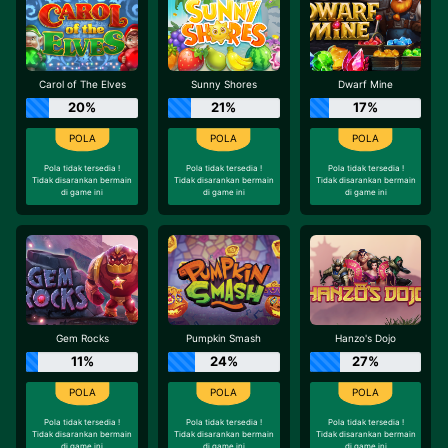
Carol of The Elves
Sunny Shores
Dwarf Mine
20%
21%
17%
Pola tidak tersedia !
Pola tidak tersedia !
Pola tidak tersedia !
Tidak disarankan bermain
Tidak disarankan bermain
Tidak disarankan bermain
di game ini
di game ini
di game ini
Gem Rocks
Pumpkin Smash
Hanzo's Dojo
11%
24%
27%
Pola tidak tersedia !
Pola tidak tersedia !
Pola tidak tersedia !
Tidak disarankan bermain
Tidak disarankan bermain
Tidak disarankan bermain
di game ini
di game ini
di game ini