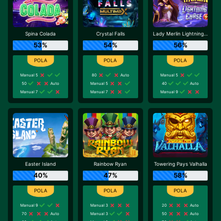
Spina Colada
Crystal Falls
Lady Merlin Lightning Chase
53%
54%
56%
Manual 5
80
Auto
Manual 5
50
Auto
Manual 5
40
Auto
Manual 7
Manual 7
Manual 9
Easter Island
Rainbow Ryan
Towering Pays Valhalla
40%
47%
58%
Manual 9
Manual 3
20
Auto
70
Auto
Manual 3
50
Auto