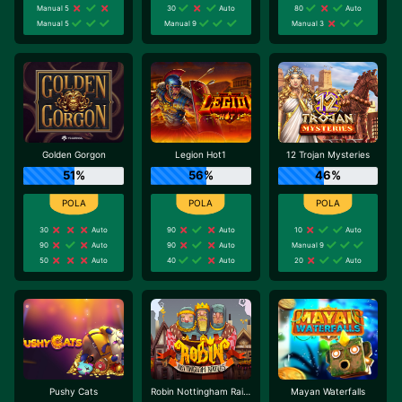
Manual 5
30
Auto
80
Auto
Manual 5
Manual 9
Manual 3
Golden Gorgon
Legion Hot1
12 Trojan Mysteries
51%
56%
46%
30
Auto
90
Auto
10
Auto
90
Auto
90
Auto
Manual 9
50
Auto
40
Auto
20
Auto
Pushy Cats
Robin Nottingham Raiders
Mayan Waterfalls