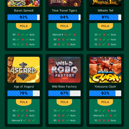
Baron Samedi
Time Travel Tigers
Wilhelm Tell
92%
94%
91%
90
Auto
Manual 9
30
Auto
90
Auto
90
Auto
50
Auto
70
Auto
30
Auto
10
Auto
Age of Asgard
Wild Robo Factory
Yokozuna Clash
79%
67%
82%
90
Auto
70
Auto
50
Auto
90
Auto
40
Auto
Manual 5
Manual 9
90
Auto
10
Auto