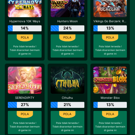
Hypernova 10K Ways
Hunters Moon
Vikings Go Berzerk: Reloaded
14%
24%
13%
Pola tidak tersedia !
Pola tidak tersedia !
Pola tidak tersedia !
Tidak disarankan bermain
Tidak disarankan bermain
Tidak disarankan bermain
di game ini
di game ini
di game ini
SERENDIPITY
Cthulhu
Monster Blox
27%
21%
13%
Pola tidak tersedia !
Pola tidak tersedia !
Pola tidak tersedia !
Tidak disarankan bermain
Tidak disarankan bermain
Tidak disarankan bermain
di game ini
di game ini
di game ini