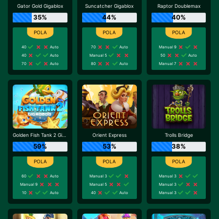
Gator Gold Gigablox
Suncatcher Gigablox
Raptor Doublemax
35%
44%
40%
40
Auto
70
Auto
Manual 9
40
Auto
Manual 5
50
Auto
70
Auto
80
Auto
Manual 7
Golden Fish Tank 2 Gigablox
Orient Express
Trolls Bridge
59%
53%
38%
60
Auto
Manual 3
Manual 3
Manual 9
Manual 5
Manual 3
10
Auto
40
Auto
Manual 3