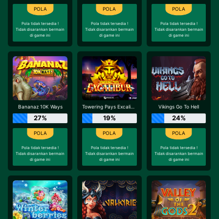
Pola tidak tersedia !
Pola tidak tersedia !
Pola tidak tersedia !
Tidak disarankan bermain
Tidak disarankan bermain
Tidak disarankan bermain
di game ini
di game ini
di game ini
Bananaz 10K Ways
Towering Pays Excalibur
Vikings Go To Hell
27%
19%
24%
Pola tidak tersedia !
Pola tidak tersedia !
Pola tidak tersedia !
Tidak disarankan bermain
Tidak disarankan bermain
Tidak disarankan bermain
di game ini
di game ini
di game ini