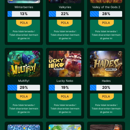
Winterberries
Valkyries
Valley of the Gods 2
13%
22%
28%
Pola tidak tersedia !
Pola tidak tersedia !
Pola tidak tersedia !
Tidak disarankan bermain
Tidak disarankan bermain
Tidak disarankan bermain
di game ini
di game ini
di game ini
Multifly!
Lucky Neko
Hades
29%
19%
20%
Pola tidak tersedia !
Pola tidak tersedia !
Pola tidak tersedia !
Tidak disarankan bermain
Tidak disarankan bermain
Tidak disarankan bermain
di game ini
di game ini
di game ini