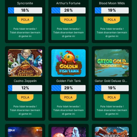
Syncronite
Arthur's Fortune
Blood Moon Wilds
18%
26%
19%
Pola tidak tersedia !
Pola tidak tersedia !
Pola tidak tersedia !
Tidak disarankan bermain
Tidak disarankan bermain
Tidak disarankan bermain
di game ini
di game ini
di game ini
Cazino Zeppelin
Golden Fish Tank
Gator Gold Deluxe Gigablox
12%
29%
19%
Pola tidak tersedia !
Pola tidak tersedia !
Pola tidak tersedia !
Tidak disarankan bermain
Tidak disarankan bermain
Tidak disarankan bermain
di game ini
di game ini
di game ini