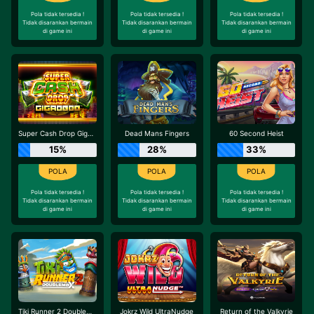
Pola tidak tersedia !
Pola tidak tersedia !
Pola tidak tersedia !
Tidak disarankan bermain
Tidak disarankan bermain
Tidak disarankan bermain
di game ini
di game ini
di game ini
Super Cash Drop Giga Blox
Dead Mans Fingers
60 Second Heist
15%
28%
33%
Pola tidak tersedia !
Pola tidak tersedia !
Pola tidak tersedia !
Tidak disarankan bermain
Tidak disarankan bermain
Tidak disarankan bermain
di game ini
di game ini
di game ini
Tiki Runner 2 DoubleMax
Jokrz Wild UltraNudge
Return of the Valkyrie