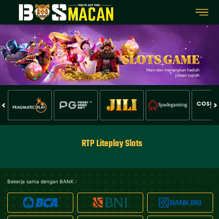
RTP Liteplay Slots
Bekerja sama dengan BANK :